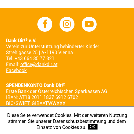
Dank Dir!
e.V.
®
Verein zur Unterstützung behinderter Kinder
Strehlgasse 25 | A-1190 Vienna
Tel: +43 664 35 77 321
Email:
office@dankdir.at
Facebook
SPENDENKONTO Dank Dir!
®
Erste Bank der Österreichischen Sparkassen AG
IBAN: AT18 2011 1837 6912 6702
BIC/SWIFT: GIBAATWWXXX
Diese Seite verwendet Cookies. Mit der weiteren Nutzung
stimmen Sie unserer Datenschutzbestimmung und dem
AGB
IMPRESSUM
DATENSCHUTZ
Einsatz von Cookies zu.
OK