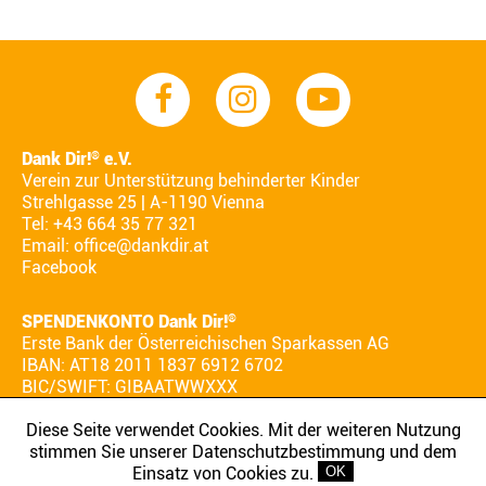
Dank Dir!
e.V.
®
Verein zur Unterstützung behinderter Kinder
Strehlgasse 25 | A-1190 Vienna
Tel: +43 664 35 77 321
Email:
office@dankdir.at
Facebook
SPENDENKONTO Dank Dir!
®
Erste Bank der Österreichischen Sparkassen AG
IBAN: AT18 2011 1837 6912 6702
BIC/SWIFT: GIBAATWWXXX
Diese Seite verwendet Cookies. Mit der weiteren Nutzung
stimmen Sie unserer Datenschutzbestimmung und dem
AGB
IMPRESSUM
DATENSCHUTZ
Einsatz von Cookies zu.
OK